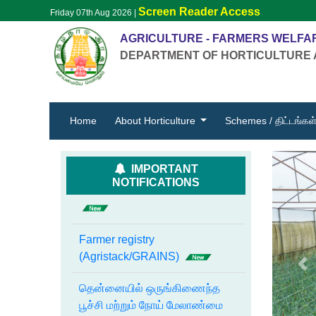
பருவமழை காலத்தில்
Screen Reader Access
Friday 07th Aug 2026
|
தோட்டக்கலைப் பயிர்களுக்கான
ஆயத்த நிலை ஏற்பாடுகள்- 2025
AGRICULTURE - FARMERS WELFA
DEPARTMENT OF HORTICULTURE 
தென்னையில் வெள்ளை ஈக்களை
கட்டுப்படுத்த
ஒருங்கிணைந்த மேலாண்மை
(current)
Home
About Horticulture
Schemes / திட்டங்கள
நடவுச்செடிகள் இருப்பு விவரம்
IMPORTANT
NOTIFICATIONS
Farmer registry
(Agristack/GRAINS)
தென்னையில் ஒருங்கிணைந்த
Pr
பூச்சி மற்றும் நோய் மேலாண்மை