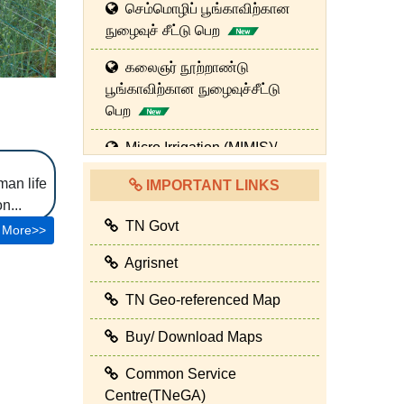
செம்மொழிப் பூங்காவிற்கான
நுழைவுச் சீட்டு பெற
கலைஞர் நூற்றாண்டு
பூங்காவிற்கான நுழைவுச்சீட்டு
பெற
Micro Irrigation (MIMIS)/
நுண்ணீர் பாசனத் திட்டத்திற்கு
man life
IMPORTANT LINKS
விண்ணப்பிக்க
n...
TN Govt
மானிய திட்டங்களுக்கு
 More>>
விண்ணப்பிக்க
Agrisnet
TN-Hortnet Login
TN Geo-referenced Map
Farm Management System
Buy/ Download Maps
உழவர் செயலியில்
Common Service
விண்ணப்பிக்க
Centre(TNeGA)