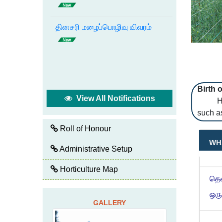
தினசரி மழைப்பொழிவு விவரம்
Birth 
View All Notifications
Hortic
such as
Roll of Honour
பரு
WH
ஆயத
Administrative Setup
Horticulture Map
தென
ஒர
GALLERY
நடவ