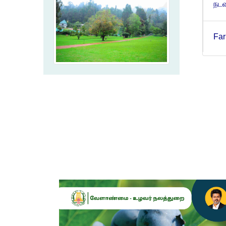
Far
தென
மே