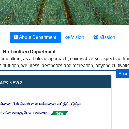
About Department
Vision
Mission
of Horticulture Department
ulture, as a holistic approach, covers diverse aspects of hu
 nutrition, wellness, aesthetics and recreation, beyond cultivatio
Read
வமழை காலத்தில் தோட்டக்கலைப் பயிர்களுக்கான
ATS NEW?
்த நிலை ஏற்பாடுகள்- 2025
்னையில் வெள்ளை ஈக்களை கட்டுப்படுத்த
ுங்கிணைந்த மேலாண்மை
ுச்செடிகள் இருப்பு விவரம்