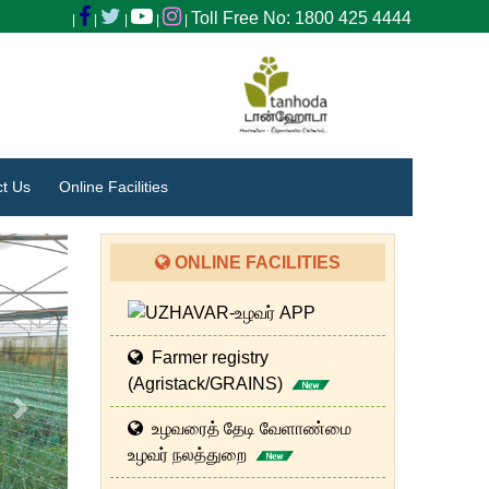
Toll Free No: 1800 425 4444
|
|
|
|
|
t Us
Online Facilities
ONLINE FACILITIES
Farmer registry
(Agristack/GRAINS)
Next
உழவரைத் தேடி வேளாண்மை
உழவர் நலத்துறை